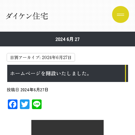
2024 6月 27
日別アーカイブ:
2024年6月27日
ホームページを開設いたしました。
投稿日
2024年6月27日
F
T
Li
ac
wi
n
e
tt
e
b
er