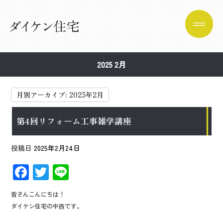
2025 2月
月別アーカイブ:
2025年2月
第4回リフォーム工事雑学講座
投稿日
2025年2月24日
F
T
Li
ac
wi
n
皆さんこんにちは！
e
tt
e
ダイケン住宅の中西です。
b
er