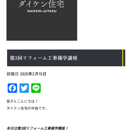
第3回リフォーム工事雑学講座
投稿日
2025年2月15日
F
T
Li
ac
wi
n
皆さんこんにちは！
e
tt
e
ダイケン住宅の中西です。
b
er
o
本日は第3回リフォーム工事雑学講座！