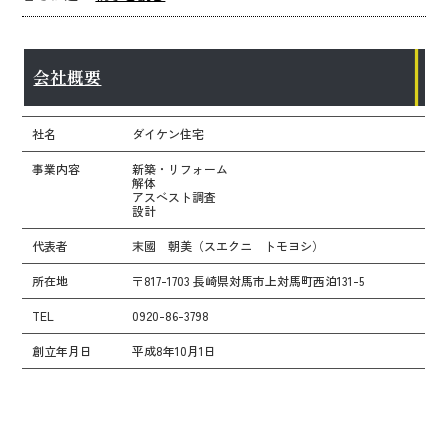
会社概要
社名
ダイケン住宅
事業内容
新築・リフォーム
解体
アスベスト調査
設計
代表者
末國 朝美（スエクニ トモヨシ）
所在地
〒817-1703 長崎県対馬市上対馬町西泊131-5
TEL
0920-86-3798
創立年月日
平成8年10月1日